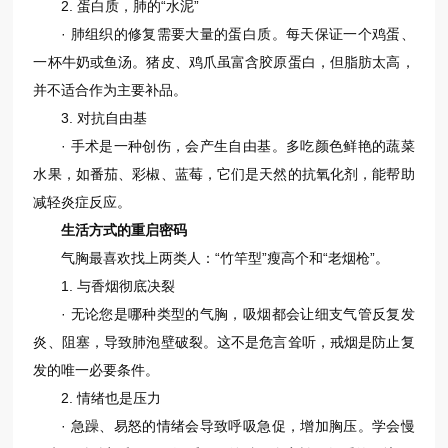
2. 蛋白质，肺的“水泥”
· 肺组织的修复需要大量的蛋白质。每天保证一个鸡蛋、
一杯牛奶或鱼汤。猪皮、鸡爪虽富含胶原蛋白，但脂肪太高，
并不适合作为主要补品。
3. 对抗自由基
· 手术是一种创伤，会产生自由基。多吃颜色鲜艳的蔬菜
水果，如番茄、彩椒、蓝莓，它们是天然的抗氧化剂，能帮助
减轻炎症反应。
生活方式的重启密码
气胸最喜欢找上两类人：“竹竿型”瘦高个和“老烟枪”。
1. 与香烟彻底决裂
· 无论您是哪种类型的气胸，吸烟都会让细支气管反复发
炎、阻塞，导致肺泡壁破裂。这不是危言耸听，戒烟是防止复
发的唯一必要条件。
2. 情绪也是压力
· 急躁、易怒的情绪会导致呼吸急促，增加胸压。学会慢