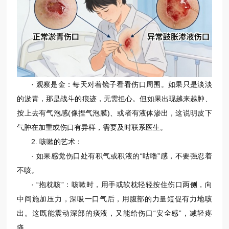
· 观察是金：每天对着镜子看看伤口周围。如果只是淡淡
的淤青，那是战斗的痕迹，无需担心。但如果出现越来越肿、
按上去有气泡感(像捏气泡膜)、或者有液体渗出，这说明皮下
气肿在加重或伤口有异样，需要及时联系医生。
2. 咳嗽的艺术：
· 如果感觉伤口处有积气或积液的“咕噜”感，不要强忍着
不咳。
· “抱枕咳”：咳嗽时，用手或软枕轻轻按住伤口两侧，向
中间施加压力，深吸一口气后，用腹部的力量短促有力地咳
出。这既能震动深部的痰液，又能给伤口“安全感”，减轻疼
痛。