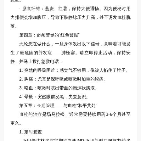
· 膳食纤维：燕麦、红薯，保持大便通畅。因为便秘时用
力排便会增加腹压，导致下肢静脉压力升高，甚至诱发血栓脱
落。
第四章：必须警惕的“红色警报”
无论您在做什么，一旦身体发出以下信号，意味着可能发
生了最危险的并发症——肺栓塞。请立即停止活动，保持安
静，并马上拨打急救电话：
1. 突然的呼吸困难：感觉气不够用，像被人掐住了脖子。
2. 胸痛：尤其是深呼吸或咳嗽时加重的锐痛。
3. 咯血：咳嗽时咳出带血的泡沫状痰液。
4. 晕厥：突然眼前发黑，失去意识。
第五章：长期管理——与血栓“和平共处”
血栓的治疗是场马拉松，通常需要持续用药3-6个月甚至
更久。
1. 定时复查
· 服用华法林者需定期抽血查INR;服用新型口服抗凝药者