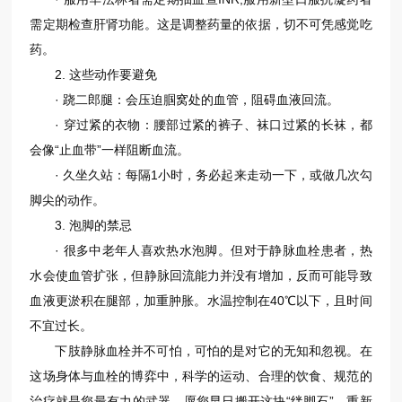
需定期检查肝肾功能。这是调整药量的依据，切不可凭感觉吃
药。
2. 这些动作要避免
· 跷二郎腿：会压迫腘窝处的血管，阻碍血液回流。
· 穿过紧的衣物：腰部过紧的裤子、袜口过紧的长袜，都
会像“止血带”一样阻断血流。
· 久坐久站：每隔1小时，务必起来走动一下，或做几次勾
脚尖的动作。
3. 泡脚的禁忌
· 很多中老年人喜欢热水泡脚。但对于静脉血栓患者，热
水会使血管扩张，但静脉回流能力并没有增加，反而可能导致
血液更淤积在腿部，加重肿胀。水温控制在40℃以下，且时间
不宜过长。
下肢静脉血栓并不可怕，可怕的是对它的无知和忽视。在
这场身体与血栓的博弈中，科学的运动、合理的饮食、规范的
治疗就是您最有力的武器。愿您早日搬开这块“绊脚石”，重新