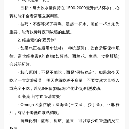
· 目标：每天饮水量保持在 1500-2000毫升(约8杯水)，心
肾功能不全者需遵医嘱调整。
· 技巧：不要等渴了再喝。晨起一杯水、睡前一杯水尤为
重要，能有效稀释夜间浓缩的血液。
2. 维生素K的“双刃剑”
· 如果您正在服用华法林(一种抗凝药)，饮食需要保持规
律。富含维生素K的食物(如菠菜、西兰花、生菜、动物肝脏)
会减弱药效。
· 核心原则：不是不能吃，而是“保持稳定”。如果您今天
吃了一大盘炒菠菜，明天也得吃差不多量，不要突然大量摄入
或完全不吃，以免INR值(国际标准化比值)剧烈波动。
3. 餐桌上的“血管清道夫”
· Omega-3脂肪酸：深海鱼(三文鱼、沙丁鱼)、亚麻籽
油，有助于降低血液粘稠度。
· 抗氧化剂：蓝莓、番茄、坚果，可以减少血管壁的炎症
反应。