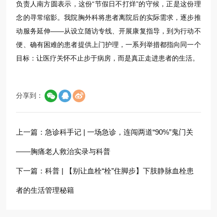
负责人南方圆表示，这份“节假日不打烊”的守候，正是这份理
念的寻常缩影。我院胸外科将患者离院后的实际需求，逐步推
动服务延伸——从设立随访专线、开展康复指导，到为行动不
便、确有困难的患者提供上门护理，一系列举措都指向同一个
目标：让医疗关怀不止步于病房，而是真正走进患者的生活。
分享到：
上一篇：
急诊科手记 | 一场急诊，连闯两道“90%”鬼门关
——胸痛老人救治实录与科普
下一篇：
科普 | 【别让血栓“栓”住脚步】下肢静脉血栓患
者的生活管理秘籍